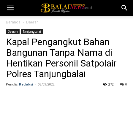
Beranda
Daerah
Daerah
Tanjungbalai
Kapal Pengangkut Bahan
Bangunan Tanpa Nama di
Hentikan Personil Satpolair
Polres Tanjungbalai
Penulis
Redaksi
-
02/09/2022
272
0