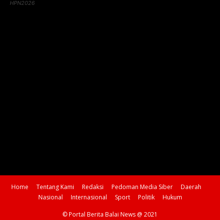
HPN2026
Home
Tentang Kami
Redaksi
Pedoman Media Siber
Daerah
Nasional
Internasional
Sport
Politik
Hukum
© Portal Berita Balai News @ 2021