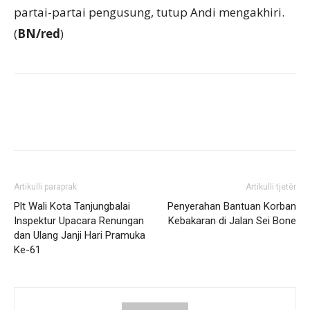
partai-partai pengusung, tutup Andi mengakhiri.
(
BN/red
)
Artikulli paraprak
Artikulli tjetër
Plt Wali Kota Tanjungbalai
Penyerahan Bantuan Korban
Inspektur Upacara Renungan
Kebakaran di Jalan Sei Bone
dan Ulang Janji Hari Pramuka
Ke-61