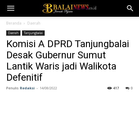
Beranda
Daerah
Daerah
Tanjungbalai
Komisi A DPRD Tanjungbalai
Desak Gubernur Sumut
Lantik Waris jadi Walikota
Defenitif
Penulis
Redaksi
-
14/08/2022
417
0