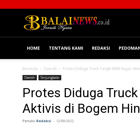
Balainews
HOME
TENTANG KAMI
REDAKSI
PEDOMAN
Beranda
Daerah
Protes Diduga Truck Tangki BBM Ilegal, Akt
Daerah
Tanjungbalai
Protes Diduga Truck 
Aktivis di Bogem Hi
Penulis
Redaksi
-
12/08/2022