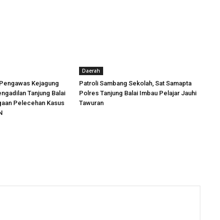
Daerah
 Pengawas Kejagung
Patroli Sambang Sekolah, Sat Samapta
engadilan Tanjung Balai
Polres Tanjung Balai Imbau Pelajar Jauhi
ugaan Pelecehan Kasus
Tawuran
N