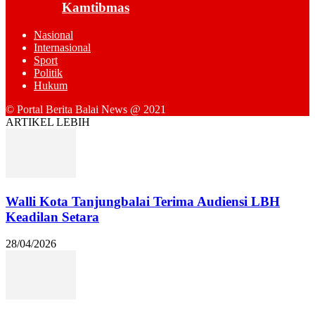
Kamtibmas
Nasional
Internasional
Sport
Politik
Hukum
© Portal Berita Balai News @ 2021
ARTIKEL LEBIH
Walli Kota Tanjungbalai Terima Audiensi LBH
Keadilan Setara
28/04/2026