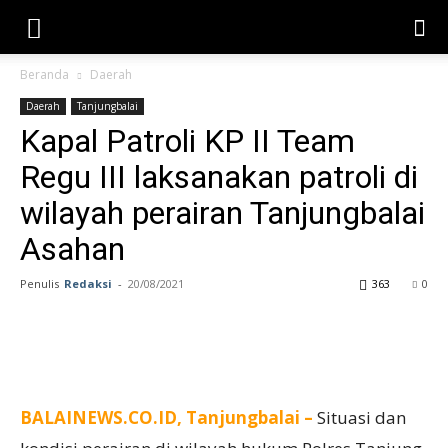
Beranda
Daerah
Daerah
Tanjungbalai
Kapal Patroli KP II Team
Regu III laksanakan patroli di
wilayah perairan Tanjungbalai
Asahan
Penulis
Redaksi
-
20/08/2021
363
0
BALAINEWS.CO.ID, Tanjungbalai –
Situasi dan