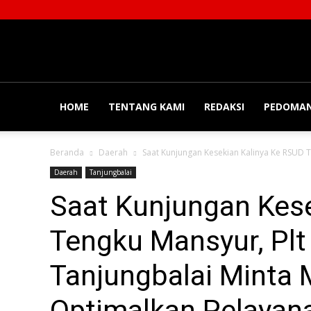
Balainews
HOME
TENTANG KAMI
REDAKSI
PEDOMAN
Beranda
Daerah
Saat Kunjungan Kesekian Kalinya Ke RSUD Te
Daerah
Tanjungbalai
Saat Kunjungan Kes
Tengku Mansyur, Plt
Tanjungbalai Minta
Optimalkan Pelayan