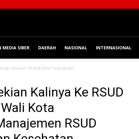
 MEDIA SIBER
DAERAH
NASIONAL
INTERNASIONAL
ngku Mansyur, Plt Wali Kota Tanjungbalai...
ekian Kalinya Ke RSUD
 Wali Kota
 Manajemen RSUD
an Kesehatan