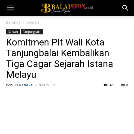
Beranda
Daerah
Daerah
Tanjungbalai
Komitmen Plt Wali Kota
Tanjungbalai Kembalikan
Tiga Cagar Sejarah Istana
Melayu
Penulis
Redaksi
-
26/07/2022
320
0