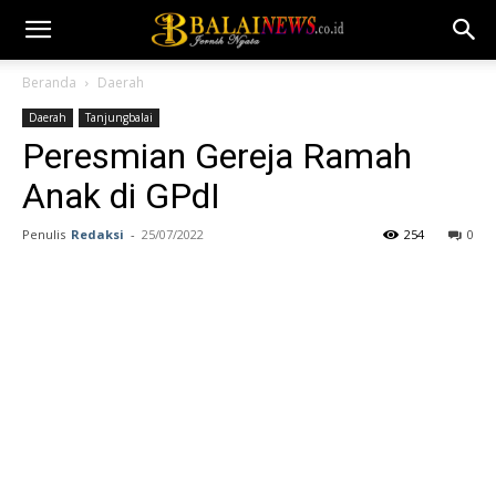
Beranda
Daerah
Daerah
Tanjungbalai
Peresmian Gereja Ramah
Anak di GPdI
Penulis
Redaksi
-
25/07/2022
254
0