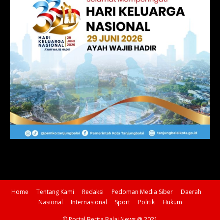
Home
Tentang Kami
Redaksi
Pedoman Media Siber
Daerah
Nasional
Internasional
Sport
Politik
Hukum
© Portal Berita Balai News @ 2021