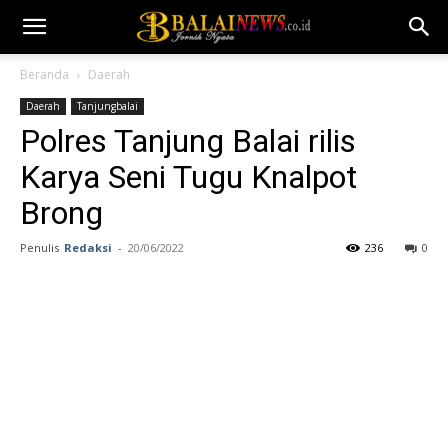
Beranda
Daerah
Daerah
Tanjungbalai
Polres Tanjung Balai rilis
Karya Seni Tugu Knalpot
Brong
Penulis
Redaksi
-
20/06/2022
236
0