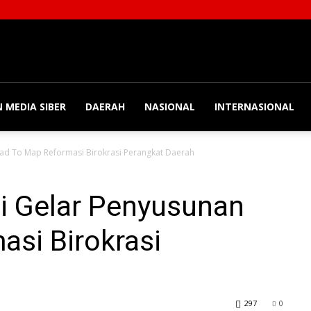
 MEDIA SIBER
DAERAH
NASIONAL
INTERNASIONAL
ad To Map Reformasi Birokrasi Perangkat Daerah
i Gelar Penyusunan
si Birokrasi
297
0