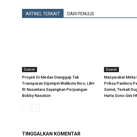
ARTIKEL TERKAIT
DARI PENULIS
Daerah
Daerah
Proyek Di Medan Dianggap Tak
Masyarakat Minta
Transparan Dipimpin Walikota Rico, LBH
Priksa Panitera P
RI Nusantara Sayangkan Perjuangan
Sumut, Terkait D
Bobby Nasution
Harta Gono Gini H
TINGGALKAN KOMENTAR