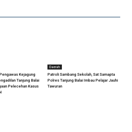
Daerah
 Pengawas Kejagung
Patroli Sambang Sekolah, Sat Samapta
engadilan Tanjung Balai
Polres Tanjung Balai Imbau Pelajar Jauhi
ugaan Pelecehan Kasus
Tawuran
N