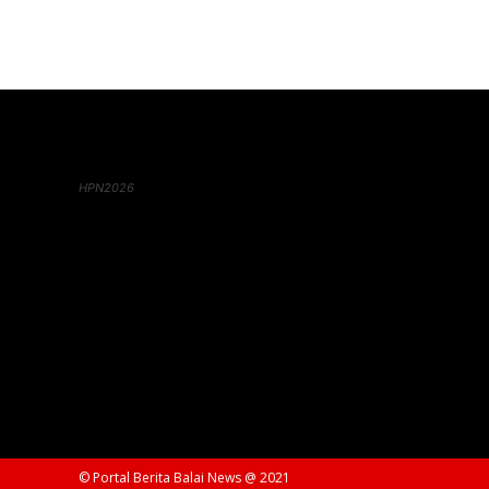
HPN2026
© Portal Berita Balai News @ 2021