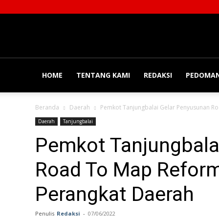
Balainews
HOME
TENTANG KAMI
REDAKSI
PEDOMAN
Beranda
Daerah
Pemkot Tanjungbalai Gelar Penyusunan Ro
Daerah
Tanjungbalai
Pemkot Tanjungbala
Road To Map Reforma
Perangkat Daerah
Penulis
Redaksi
-
07/06/2022