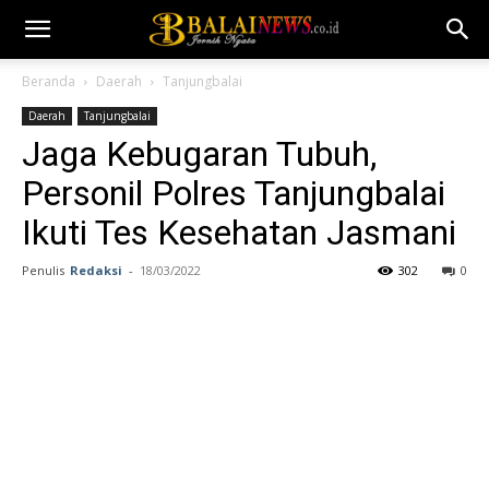
Beranda
Daerah
Tanjungbalai
Daerah
Tanjungbalai
Jaga Kebugaran Tubuh,
Personil Polres Tanjungbalai
Ikuti Tes Kesehatan Jasmani
Penulis
Redaksi
-
18/03/2022
302
0