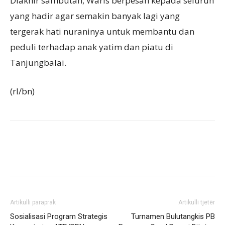
Diakhir sambutan, Waris berpesan kepada seluruh
yang hadir agar semakin banyak lagi yang
tergerak hati nuraninya untuk membantu dan
peduli terhadap anak yatim dan piatu di
Tanjungbalai.
(rl/bn)
Artikulli paraprak
Artikulli tjetër
Sosialisasi Program Strategis
Turnamen Bulutangkis PB