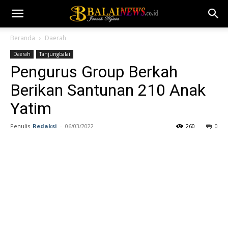
Beranda
Daerah
Daerah
Tanjungbalai
Pengurus Group Berkah
Berikan Santunan 210 Anak
Yatim
Penulis
Redaksi
-
06/03/2022
260
0