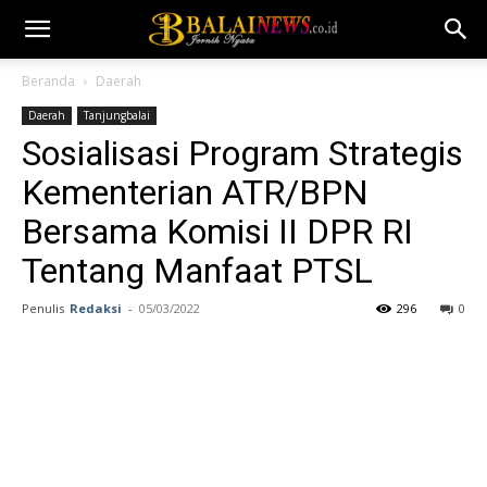
Beranda
Daerah
Daerah
Tanjungbalai
Sosialisasi Program Strategis
Kementerian ATR/BPN
Bersama Komisi II DPR RI
Tentang Manfaat PTSL
Penulis
Redaksi
-
05/03/2022
296
0