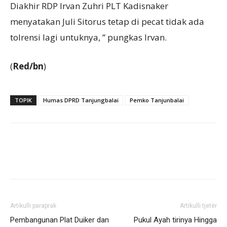
Diakhir RDP Irvan Zuhri PLT Kadisnaker
menyatakan Juli Sitorus tetap di pecat tidak ada
tolrensi lagi untuknya, ” pungkas Irvan.
(
Red/bn
)
TOPIK
Humas DPRD Tanjungbalai
Pemko Tanjunbalai
Artikulli paraprak
Artikulli tjetër
Pembangunan Plat Duiker dan
Pukul Ayah tirinya Hingga