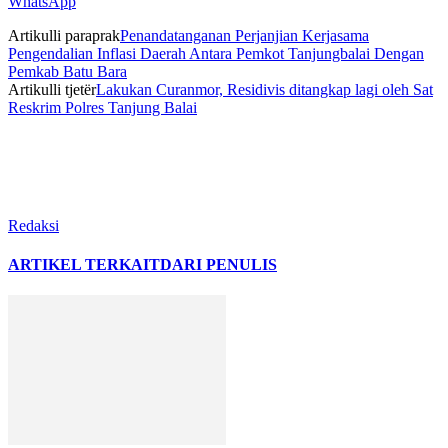
WhatsApp
Artikulli paraprak
Penandatanganan Perjanjian Kerjasama
Pengendalian Inflasi Daerah Antara Pemkot Tanjungbalai Dengan
Pemkab Batu Bara
Artikulli tjetër
Lakukan Curanmor, Residivis ditangkap lagi oleh Sat
Reskrim Polres Tanjung Balai
Redaksi
ARTIKEL TERKAIT
DARI PENULIS