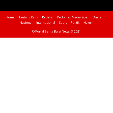
Home
Tentang Kami
Redaksi
Pedoman Media Siber
Daerah
Nasional
Internasional
Sport
Politik
Hukum
© Portal Berita Balai News @ 2021