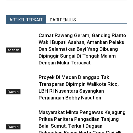
ARTIKEL TERKAIT
DARI PENULIS
Camat Rawang Geram, Ganding Rianto
Wakil Bupati Asahan, Amankan Pelaku
Dan Selamatkan Bayi Yang Dibuang
Asahan
Dipinggir Sungai Di Tengah Malam
Dengan Muka Tersayat
Proyek Di Medan Dianggap Tak
Transparan Dipimpin Walikota Rico,
LBH RI Nusantara Sayangkan
Daerah
Perjuangan Bobby Nasution
Masyarakat Minta Pengawas Kejagung
Priksa Panitera Pengadilan Tanjung
Balai Sumut, Terkait Dugaan
Daerah
Pelecehan Kasus Harta Gono Gini HN