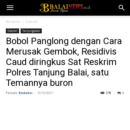
Beranda
Daerah
Daerah
Tanjungbalai
Bobol Panglong dengan Cara
Merusak Gembok, Residivis
Caud diringkus Sat Reskrim
Polres Tanjung Balai, satu
Temannya buron
Penulis
Redaksi
-
10/10/2021
378
0