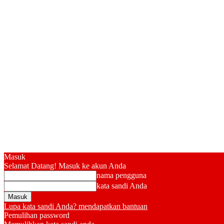
Masuk
Selamat Datang! Masuk ke akun Anda
nama pengguna
kata sandi Anda
Lupa kata sandi Anda? mendapatkan bantuan
Pemulihan password