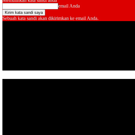
Memulihkan kata sandi anda
email Anda
Sebuah kata sandi akan dikirimkan ke email Anda.