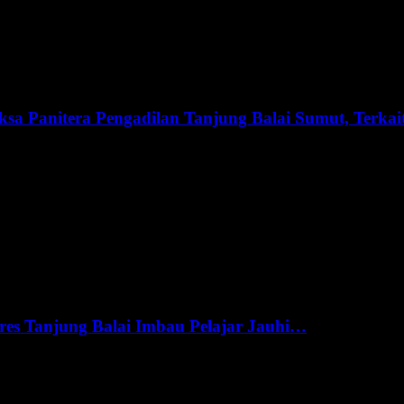
sa Panitera Pengadilan Tanjung Balai Sumut, Terka
res Tanjung Balai Imbau Pelajar Jauhi…