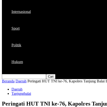
Internasional
Sport
Politik
Hukum
Beranda
Daerah
Peringati HUT TNI ke-76, Kapolres Tanjung Balai B
Daerah
Tanjungbalai
Peringati HUT TNI ke-76, Kapolres Tanju