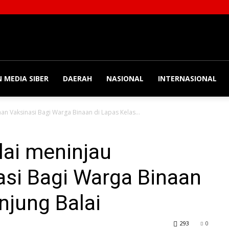
 MEDIA SIBER
DAERAH
NASIONAL
INTERNASIONAL
an Vaksinasi Bagi Warga Binaan di Lapas Kelas...
lai meninjau
si Bagi Warga Binaan
anjung Balai
293
0