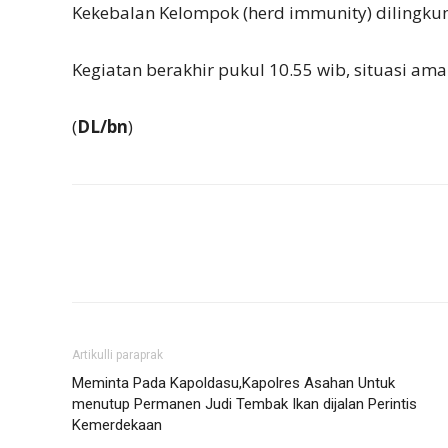
Kekebalan Kelompok (herd immunity) dilingku
Kegiatan berakhir pukul 10.55 wib, situasi ama
(
DL/bn
)
Artikulli paraprak
Meminta Pada Kapoldasu,Kapolres Asahan Untuk
menutup Permanen Judi Tembak Ikan dijalan Perintis
Kemerdekaan