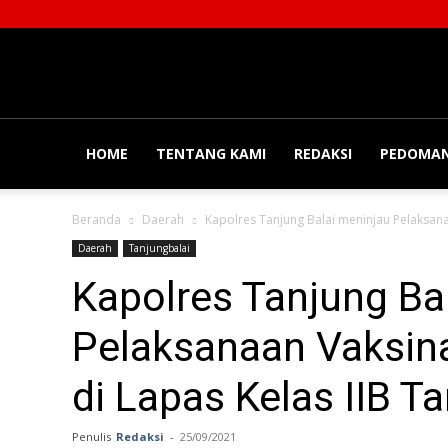
Balainews
HOME
TENTANG KAMI
REDAKSI
PEDOMAN
Beranda
Daerah
Kapolres Tanjung Balai meninjau Pelaksana
Daerah
Tanjungbalai
Kapolres Tanjung Ba
Pelaksanaan Vaksina
di Lapas Kelas IIB T
Penulis
Redaksi
-
25/09/2021