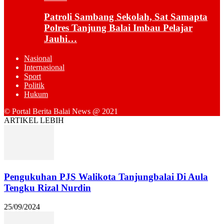
Patroli Sambang Sekolah, Sat Samapta
Polres Tanjung Balai Imbau Pelajar
Jauhi…
Nasional
Internasional
Sport
Politik
Hukum
© Portal Berita Balai News @ 2021
ARTIKEL LEBIH
Pengukuhan PJS Walikota Tanjungbalai Di Aula
Tengku Rizal Nurdin
25/09/2024