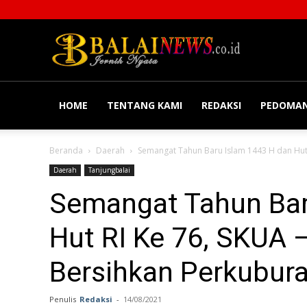
Balainews
HOME
TENTANG KAMI
REDAKSI
PEDOMAN
Beranda
Daerah
Semangat Tahun Baru Islam 1443 H dan Hut R
Daerah
Tanjungbalai
Semangat Tahun Bar
Hut RI Ke 76, SKUA
Bersihkan Perkubur
Penulis
Redaksi
-
14/08/2021