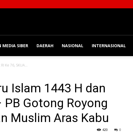
 MEDIA SIBER
DAERAH
NASIONAL
INTERNASIONAL
I Ke 76, SKUA...
u Islam 1443 H dan
 – PB Gotong Royong
an Muslim Aras Kabu
420
0