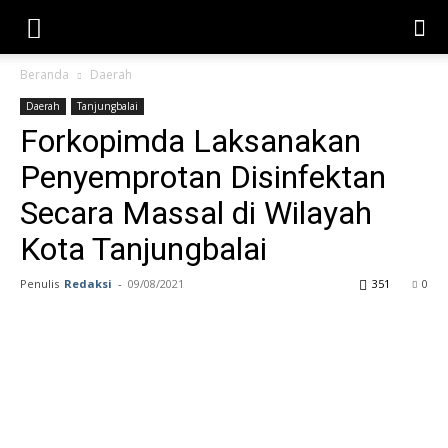
Beranda
Daerah
Daerah
Tanjungbalai
Forkopimda Laksanakan
Penyemprotan Disinfektan
Secara Massal di Wilayah
Kota Tanjungbalai
Penulis
Redaksi
-
09/08/2021
351
0