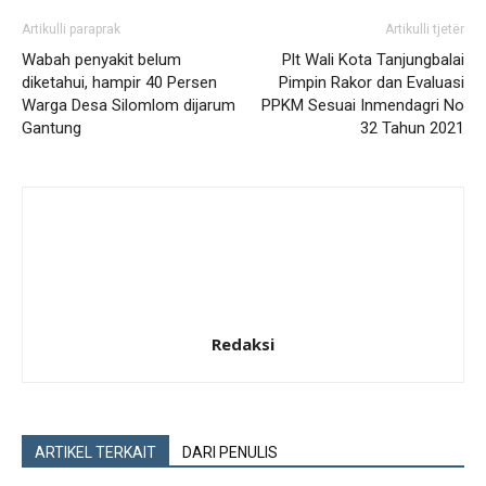
Artikulli paraprak
Artikulli tjetër
Wabah penyakit belum
Plt Wali Kota Tanjungbalai
diketahui, hampir 40 Persen
Pimpin Rakor dan Evaluasi
Warga Desa Silomlom dijarum
PPKM Sesuai Inmendagri No
Gantung
32 Tahun 2021
Redaksi
ARTIKEL TERKAIT
DARI PENULIS