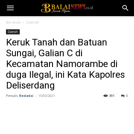
Beranda
Daerah
Daerah
Keruk Tanah dan Batuan
Sungai, Galian C di
Kecamatan Namorambe di
duga Ilegal, ini Kata Kapolres
Deliserdang
Penulis
Redaksi
-
15/03/2021
391
0