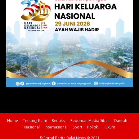
Home
Tentang Kami
Redaksi
Pedoman Media Siber
Daerah
Nasional
Internasional
Sport
Politik
Hukum
© Portal Berita Balai News @ 2021