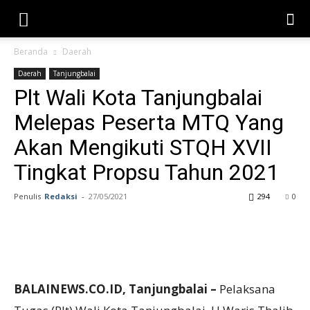
Beranda
Daerah
Daerah
Tanjungbalai
Plt Wali Kota Tanjungbalai
Melepas Peserta MTQ Yang
Akan Mengikuti STQH XVII
Tingkat Propsu Tahun 2021
Penulis
Redaksi
-
27/05/2021
294
0
BALAINEWS.CO.ID, Tanjungbalai –
Pelaksana