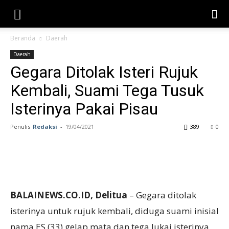
Beranda
Daerah
Daerah
Gegara Ditolak Isteri Rujuk
Kembali, Suami Tega Tusuk
Isterinya Pakai Pisau
Penulis
Redaksi
-
19/04/2021
389
0
BALAINEWS.CO.ID, Delitua
– Gegara ditolak
isterinya untuk rujuk kembali, diduga suami inisial
nama ES (33) gelap mata dan tega lukai isterinya