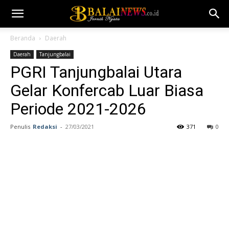
Beranda
Daerah
Daerah
Tanjungbalai
PGRI Tanjungbalai Utara
Gelar Konfercab Luar Biasa
Periode 2021-2026
Penulis
Redaksi
-
27/03/2021
371
0