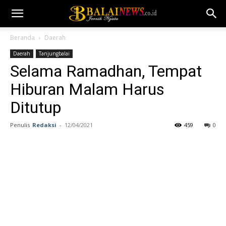
Beranda
Daerah
Daerah
Tanjungbalai
Selama Ramadhan, Tempat
Hiburan Malam Harus
Ditutup
Penulis
Redaksi
-
12/04/2021
459
0