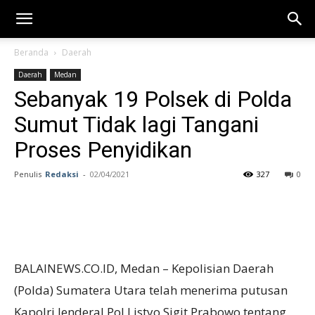
Beranda
Daerah
Daerah
Medan
Sebanyak 19 Polsek di Polda
Sumut Tidak lagi Tangani
Proses Penyidikan
Penulis
Redaksi
-
02/04/2021
327
0
BALAINEWS.CO.ID, Medan – Kepolisian Daerah
(Polda) Sumatera Utara telah menerima putusan
Kapolri Jenderal Pol Listyo Sigit Prabowo tentang