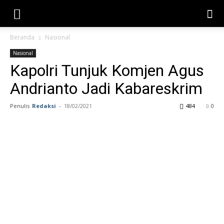
Beranda
Nasional
Nasional
Kapolri Tunjuk Komjen Agus
Andrianto Jadi Kabareskrim
Penulis
Redaksi
-
18/02/2021
484
0