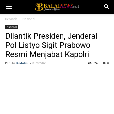
Beranda
Nasional
Nasional
Dilantik Presiden, Jenderal
Pol Listyo Sigit Prabowo
Resmi Menjabat Kapolri
Penulis
Redaksi
-
03/02/2021
324
0