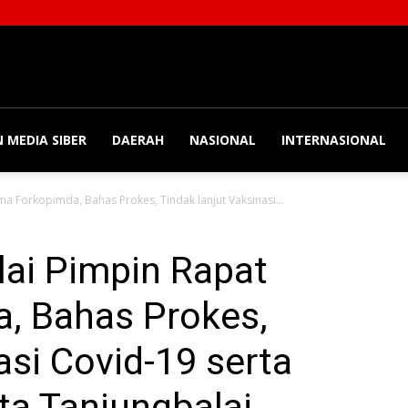
 MEDIA SIBER
DAERAH
NASIONAL
INTERNASIONAL
a Forkopimda, Bahas Prokes, Tindak lanjut Vaksinasi...
lai Pimpin Rapat
, Bahas Prokes,
asi Covid-19 serta
a Tanjungbalai