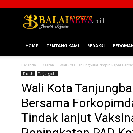
Balainews
HOME
TENTANG KAMI
REDAKSI
PEDOMAN
Beranda
Daerah
Wali Kota Tanjungbalai Pimpin Rapat Bersam
Daerah
Tanjungbalai
Wali Kota Tanjungba
Bersama Forkopimda
Tindak lanjut Vaksin
Peningkatan PAD Kot