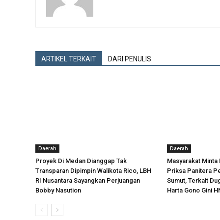
ARTIKEL TERKAIT
DARI PENULIS
Daerah
Daerah
Proyek Di Medan Dianggap Tak
Masyarakat Minta
Transparan Dipimpin Walikota Rico, LBH
Priksa Panitera P
RI Nusantara Sayangkan Perjuangan
Sumut, Terkait D
Bobby Nasution
Harta Gono Gini H