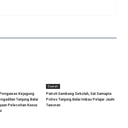
Daerah
 Pengawas Kejagung
Patroli Sambang Sekolah, Sat Samapta
engadilan Tanjung Balai
Polres Tanjung Balai Imbau Pelajar Jauhi
ugaan Pelecehan Kasus
Tawuran
N