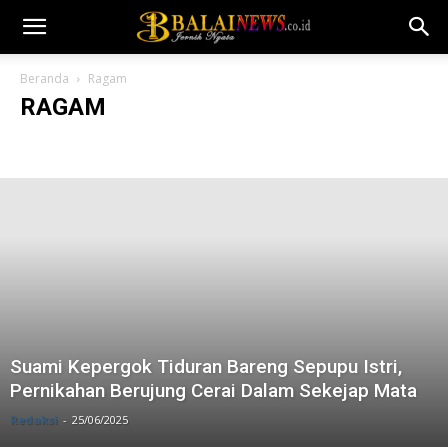
Beranda
Ragam
RAGAM
Bogor
Daerah
Fashion
Lifestyle
Music
Nasional
Opini
Photography
Ragam
Sport
Sumut
World
Suami Kepergok Tiduran Bareng Sepupu Istri,
Pernikahan Berujung Cerai Dalam Sekejap Mata
Redaksi
-
25/06/2025