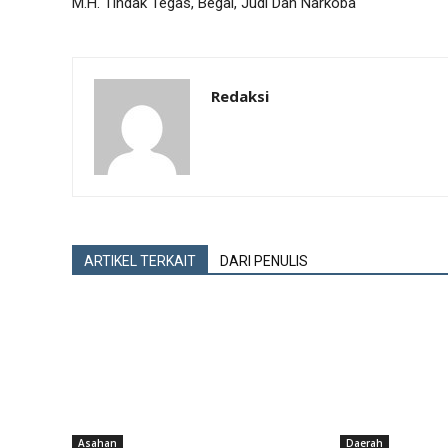
M.H. Tindak Tegas, Begal, Judi Dan Narkoba
Redaksi
ARTIKEL TERKAIT
DARI PENULIS
Asahan
Daerah