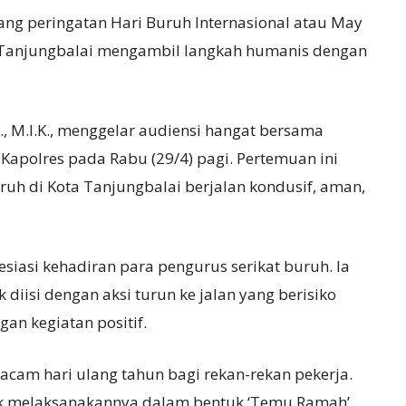
ng peringatan Hari Buruh Internasional atau May
s Tanjungbalai mengambil langkah humanis dengan
., M.I.K., menggelar audiensi hangat bersama
Kapolres pada Rabu (29/4) pagi. Pertemuan ini
uh di Kota Tanjungbalai berjalan kondusif, aman,
iasi kehadiran para pengurus serikat buruh. Ia
diisi dengan aksi turun ke jalan yang berisiko
n kegiatan positif.
macam hari ulang tahun bagi rekan-rekan pekerja.
uk melaksanakannya dalam bentuk ‘Temu Ramah’