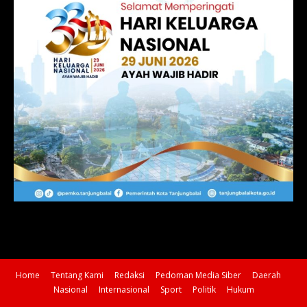
Home
Tentang Kami
Redaksi
Pedoman Media Siber
Daerah
Nasional
Internasional
Sport
Politik
Hukum