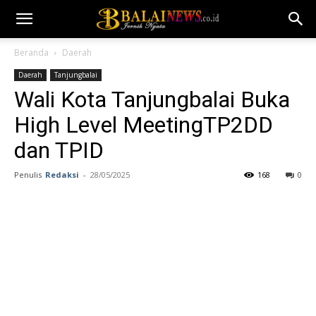
Beranda
Daerah
Daerah
Tanjungbalai
Wali Kota Tanjungbalai Buka
High Level MeetingTP2DD
dan TPID
Penulis
Redaksi
-
28/05/2025
168
0