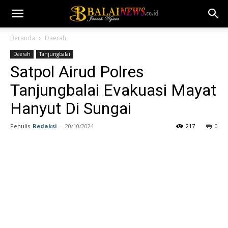
Beranda
Daerah
Daerah
Tanjungbalai
Satpol Airud Polres
Tanjungbalai Evakuasi Mayat
Hanyut Di Sungai
Penulis
Redaksi
-
20/10/2024
217
0