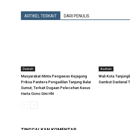
ARTIKEL TERKAIT
DARI PENULIS
Daerah
Asahan
Masyarakat Minta Pengawas Kejagung
Wali Kota Tanjungb
Priksa Panitera Pengadilan Tanjung Balai
Sambut Danlanal 
Sumut, Terkait Dugaan Pelecehan Kasus
Harta Gono Gini HN
TINGGALKAN KOMENTAR