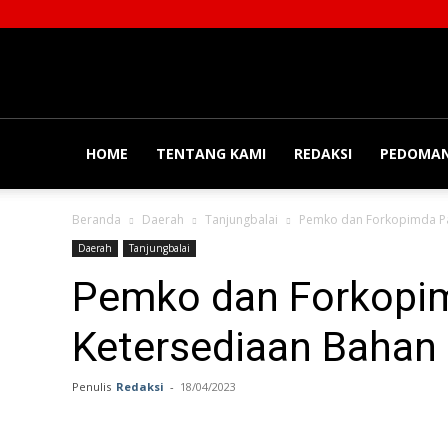
Balainews
HOME
TENTANG KAMI
REDAKSI
PEDOMAN
Beranda
Daerah
Tanjungbalai
Pemko dan Forkopimda Pa
Daerah
Tanjungbalai
Pemko dan Forkopi
Ketersediaan Bahan
Penulis
Redaksi
-
18/04/2023