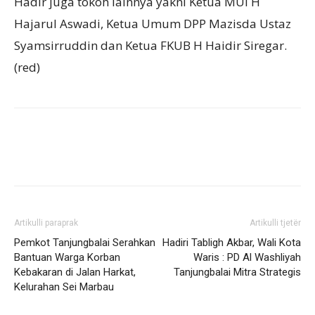
Hadir juga tokoh lainnya yakni Ketua MUI H
Hajarul Aswadi, Ketua Umum DPP Mazisda Ustaz
Syamsirruddin dan Ketua FKUB H Haidir Siregar.
(red)
Artikulli paraprak
Artikulli tjetër
Pemkot Tanjungbalai Serahkan
Hadiri Tabligh Akbar, Wali Kota
Bantuan Warga Korban
Waris : PD Al Washliyah
Kebakaran di Jalan Harkat,
Tanjungbalai Mitra Strategis
Kelurahan Sei Marbau