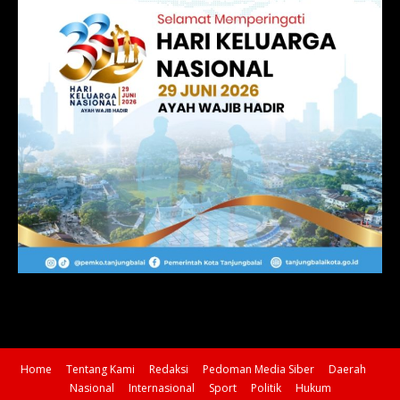
Home
Tentang Kami
Redaksi
Pedoman Media Siber
Daerah
Nasional
Internasional
Sport
Politik
Hukum