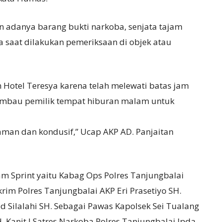
an adanya barang bukti narkoba, senjata tajam
saat dilakukan pemeriksaan di objek atau
otel Teresya karena telah melewati batas jam
imbau pemilik tempat hiburan malam untuk
aman dan kondusif,” Ucap AKP AD. Panjaitan
alam Sprint yaitu Kabag Ops Polres Tanjungbalai
rim Polres Tanjungbalai AKP Eri Prasetiyo SH.
d Silalahi SH. Sebagai Pawas Kapolsek Sei Tualang
. Kanit I Satres Narkoba Polres Tanjungbalai Ipda