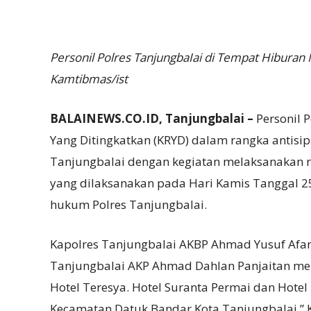
Personil Polres TanjungbaIai di Tempat Hibura
Kamtibmas/ist
BALAINEWS.CO.ID, Tanjungbalai –
Personil 
Yang Ditingkatkan (KRYD) dalam rangka antisi
Tanjungbalai dengan kegiatan melaksanakan ra
yang dilaksanakan pada Hari Kamis Tanggal 25
hukum Polres TanjungbaIai.
Kapolres TanjungbaIai AKBP Ahmad Yusuf Afan
Tanjungbalai AKP Ahmad Dahlan Panjaitan men
Hotel Teresya. Hotel Suranta Permai dan Hotel
Kecamatan Datuk Bandar Kota Tanjungbalai,” 