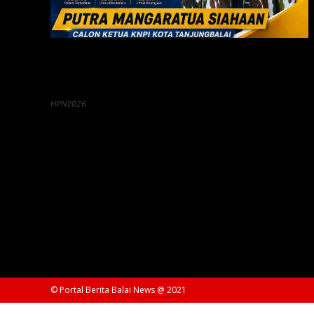
HPN2026
© Portal Berita Balai News @ 2021