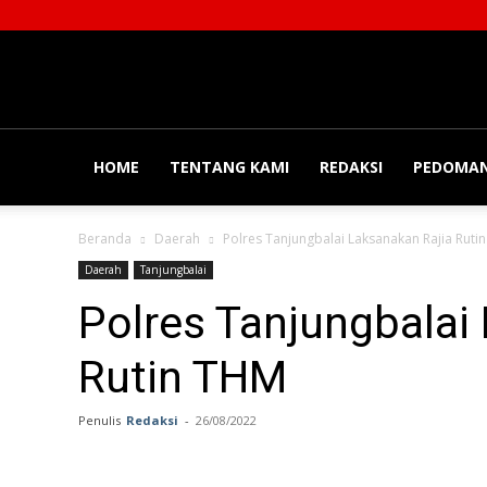
Balainews
HOME
TENTANG KAMI
REDAKSI
PEDOMAN
Beranda
Daerah
Polres Tanjungbalai Laksanakan Rajia Ruti
Daerah
Tanjungbalai
Polres Tanjungbalai
Rutin THM
Penulis
Redaksi
-
26/08/2022