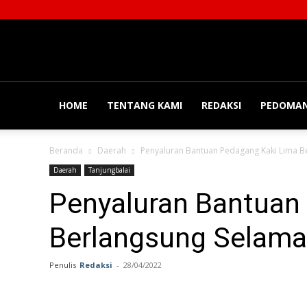
Balainews
HOME
TENTANG KAMI
REDAKSI
PEDOMAN
Beranda
Daerah
Penyaluran Bantuan Pedagang Kaki Lima B
Daerah
Tanjungbalai
Penyaluran Bantuan
Berlangsung Selama 
Penulis
Redaksi
-
28/04/2022