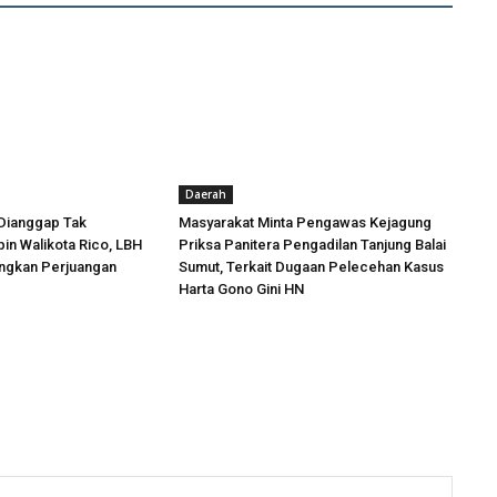
Daerah
Dianggap Tak
Masyarakat Minta Pengawas Kejagung
in Walikota Rico, LBH
Priksa Panitera Pengadilan Tanjung Balai
angkan Perjuangan
Sumut, Terkait Dugaan Pelecehan Kasus
Harta Gono Gini HN