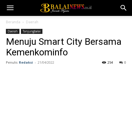
Beranda
Daerah
Daerah
Tanjungbalai
Menuju Smart City Bersama
Kemenkominfo
Penulis
Redaksi
-
21/04/2022
254
0