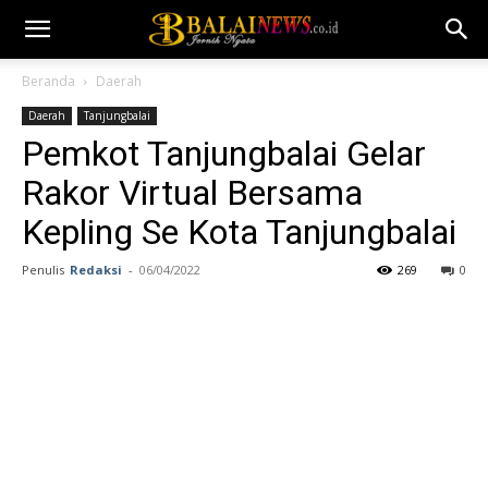
Beranda
Daerah
Daerah
Tanjungbalai
Pemkot Tanjungbalai Gelar
Rakor Virtual Bersama
Kepling Se Kota Tanjungbalai
Penulis
Redaksi
-
06/04/2022
269
0