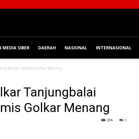
 MEDIA SIBER
DAERAH
NASIONAL
INTERNASIONAL
ndeng Warga Optimis Golkar Menang
lkar Tanjungbalai
mis Golkar Menang
296
0