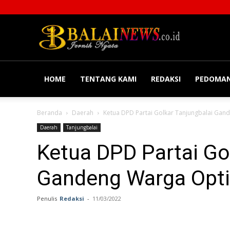
Balainews
HOME
TENTANG KAMI
REDAKSI
PEDOMAN
Beranda
Daerah
Ketua DPD Partai Golkar Tanjungbalai Ga
Daerah
Tanjungbalai
Ketua DPD Partai Go
Gandeng Warga Opti
Penulis
Redaksi
-
11/03/2022