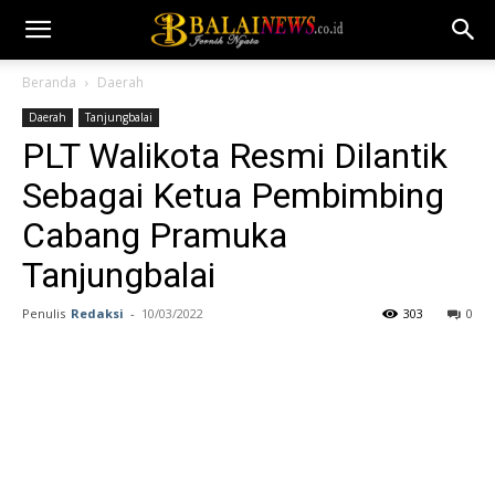
Beranda
Daerah
Daerah
Tanjungbalai
PLT Walikota Resmi Dilantik
Sebagai Ketua Pembimbing
Cabang Pramuka
Tanjungbalai
Penulis
Redaksi
-
10/03/2022
303
0