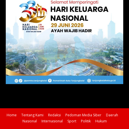
Home
Tentang Kami
Redaksi
Pedoman Media Siber
Daerah
Nasional
Internasional
Sport
Politik
Hukum