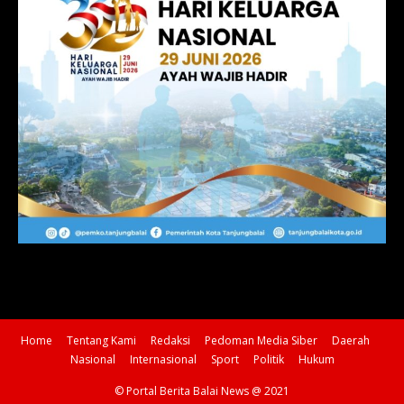
Home
Tentang Kami
Redaksi
Pedoman Media Siber
Daerah
Nasional
Internasional
Sport
Politik
Hukum
© Portal Berita Balai News @ 2021