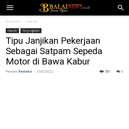
Beranda
Daerah
Daerah
Tanjungbalai
Tipu Janjikan Pekerjaan
Sebagai Satpam Sepeda
Motor di Bawa Kabur
Penulis
Redaksi
-
25/02/2022
331
0