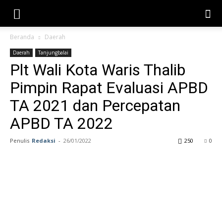
Beranda
Daerah
Daerah
Tanjungbalai
Plt Wali Kota Waris Thalib
Pimpin Rapat Evaluasi APBD
TA 2021 dan Percepatan
APBD TA 2022
Penulis
Redaksi
-
26/01/2022
250
0