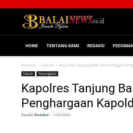
Balainews
HOME
TENTANG KAMI
REDAKSI
PEDOMAN
Beranda
Daerah
Kapolres Tanjung Balai Terima Piagam Pe
Daerah
Tanjungbalai
Kapolres Tanjung Ba
Penghargaan Kapold
Penulis
Redaksi
-
11/01/2022