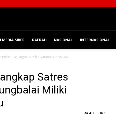
 MEDIA SIBER
DAERAH
NASIONAL
INTERNASIONAL
olres Tanjungbalai Miliki Narkotika Jenis Sabu
tangkap Satres
ngbalai Miliki
u
491
0