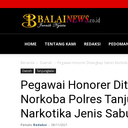
Balainews
HOME
TENTANG KAMI
REDAKSI
PEDOMAN
Beranda
Daerah
Pegawai Honorer Ditangkap Satres Norkoba P
Daerah
Tanjungbalai
Pegawai Honorer Di
Norkoba Polres Tanju
Narkotika Jenis Sab
Penulis
Redaksi
-
08/11/2021