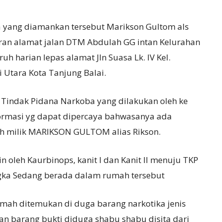
ka yang diamankan tersebut Marikson Gultom als
ran alamat jalan DTM Abdulah GG intan Kelurahan
h harian lepas alamat Jln Suasa Lk. IV Kel.
i Utara Kota Tanjung Balai.
indak Pidana Narkoba yang dilakukan oleh ke
formasi yg dapat dipercaya bahwasanya ada
ah milik MARIKSON GULTOM alias Rikson.
 oleh Kaurbinops, kanit I dan Kanit II menuju TKP
ngka Sedang berada dalam rumah tersebut
mah ditemukan di duga barang narkotika jenis
an barang bukti diduga shabu shabu disita dari