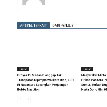
ARTIKEL TERKAIT
DARI PENULIS
Daerah
Daerah
Proyek Di Medan Dianggap Tak
Masyarakat Minta
Transparan Dipimpin Walikota Rico, LBH
Priksa Panitera P
RI Nusantara Sayangkan Perjuangan
Sumut, Terkait D
Bobby Nasution
Harta Gono Gini H