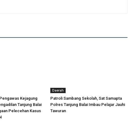
Daerah
 Pengawas Kejagung
Patroli Sambang Sekolah, Sat Samapta
engadilan Tanjung Balai
Polres Tanjung Balai Imbau Pelajar Jauhi
ugaan Pelecehan Kasus
Tawuran
N