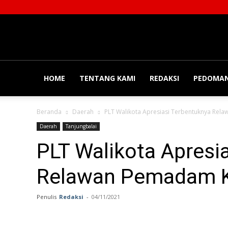
Balainews
HOME
TENTANG KAMI
REDAKSI
PEDOMAN
Beranda
Daerah
PLT Walikota Apresiasi Terbentuknya Re
Daerah
Tanjungbalai
PLT Walikota Apresi
Relawan Pemadam 
Penulis
Redaksi
-
04/11/2021