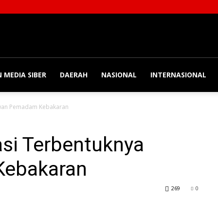
 MEDIA SIBER
DAERAH
NASIONAL
INTERNASIONAL
lawan Pemadam Kebakaran
asi Terbentuknya
Kebakaran
269
0