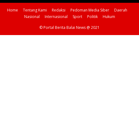
Home
Tentang Kami
Redaksi
Pedoman Media Siber
Daerah
Nasional
Internasional
Sport
Politik
Hukum
© Portal Berita Balai News @ 2021