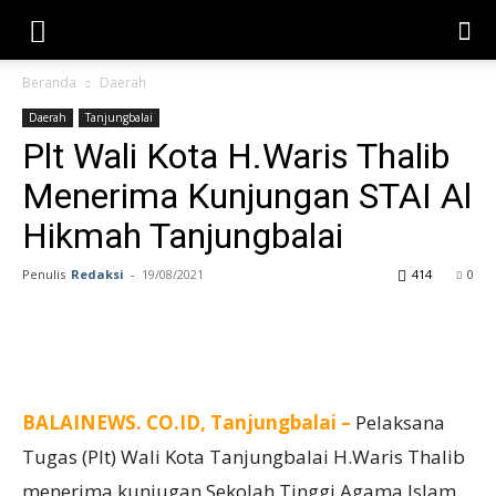
Beranda
Daerah
Daerah
Tanjungbalai
Plt Wali Kota H.Waris Thalib
Menerima Kunjungan STAI Al
Hikmah Tanjungbalai
Penulis
Redaksi
-
19/08/2021
414
0
BALAINEWS. CO.ID, Tanjungbalai –
Pelaksana
Tugas (Plt) Wali Kota Tanjungbalai H.Waris Thalib
menerima kunjugan Sekolah Tinggi Agama Islam